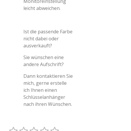
Monitoreinstellung
leicht abweichen.
Ist die passende Farbe
nicht dabei oder
ausverkauft?
Sie wünschen eine
andere Aufschrift?
Dann kontaktieren Sie
mich, gerne erstelle
ich Ihnen einen
Schlüsselanhänger
nach ihren Wünschen.
1
2
3
4
5
B
B