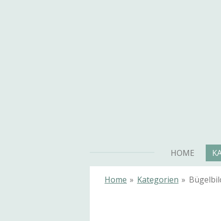
Zum
Hauptinhalt
springen
HOME
K
Home
»
Kategorien
»
Bügelbil