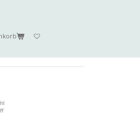
nkorb
hl
ff