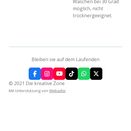
Waschen bei 30 Grad
möglich, nicht
trocknergeeignet.
Bleiben sie auf dem Laufenden
F
I
Y
T
W
X
a
n
o
i
h
© 2021 Die kreative Zone
c
s
u
k
a
Mit Unterstützung von
Webador
e
t
T
T
t
b
a
u
o
s
o
g
b
k
A
o
r
e
p
k
a
p
m