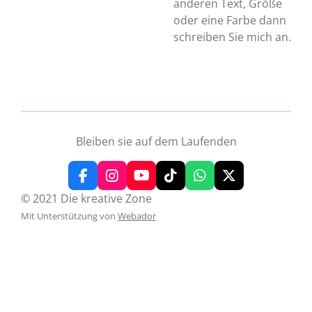
anderen Text, Größe
oder eine Farbe dann
schreiben Sie mich an.
Bleiben sie auf dem Laufenden
F
I
Y
T
W
X
a
n
o
i
h
© 2021 Die kreative Zone
c
s
u
k
a
Mit Unterstützung von
Webador
e
t
T
T
t
b
a
u
o
s
o
g
b
k
A
o
r
e
p
k
a
p
m