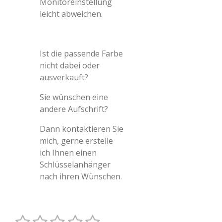
Monitoreinstellung
leicht abweichen.
Ist die passende Farbe
nicht dabei oder
ausverkauft?
Sie wünschen eine
andere Aufschrift?
Dann kontaktieren Sie
mich, gerne erstelle
ich Ihnen einen
Schlüsselanhänger
nach ihren Wünschen.
1
2
3
4
5
B
B