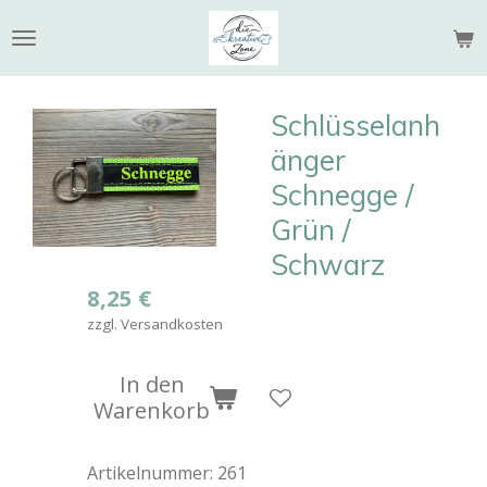
Zum
Hauptinhalt
springen
Schlüsselanh
änger
Schnegge /
Grün /
Schwarz
8,25 €
zzgl. Versandkosten
In den
Warenkorb
Artikelnummer:
261