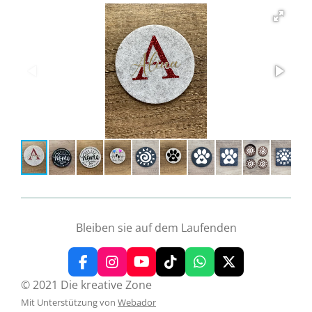
Bleiben sie auf dem Laufenden
F
I
Y
T
W
X
a
n
o
i
h
© 2021 Die kreative Zone
c
s
u
k
a
Mit Unterstützung von
Webador
e
t
T
T
t