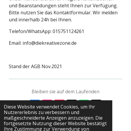
und Beanstandungen steht Ihnen zur Verfügung.
Bitte nutzen Sie das Kontaktformular. Wir melden
und innerhalb 24h bei Ihnen.
Telefon/WhatsApp: 015751124261
Email: info@diekreativezone.de
Stand der AGB Nov.2021
Bleiben sie auf dem Laufenden
Diese Website verwendet Cookies, um Ihr
F
I
Y
T
W
X
Nutzererlebnis zu verbessern und
a
n
o
i
h
© 2021 Die kreative Zone
maßgeschneiderte Anzeigen anzuzeigen. Die
c
s
u
k
a
Mit Unterstützung von
Webador
fortgesetzte Nutzung dieser Website bestätigt
e
t
T
T
t
Ihre Zustimmung zur Verwendung von
b
a
u
o
s